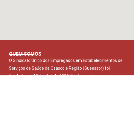
QUEM SOMOS
O Sindicato Único dos Empregados em Estabelecimentos de
Serviços de Saúde de Osasco e Região (Sueessor) foi
fundado em 12 de abril de 2002. Neste mesmo ano, o
Sindicato deu início ao atendimento odontológico para os
seus sócios.
LEIA MAIS
ACESSO RÁPIDO
Abrangência