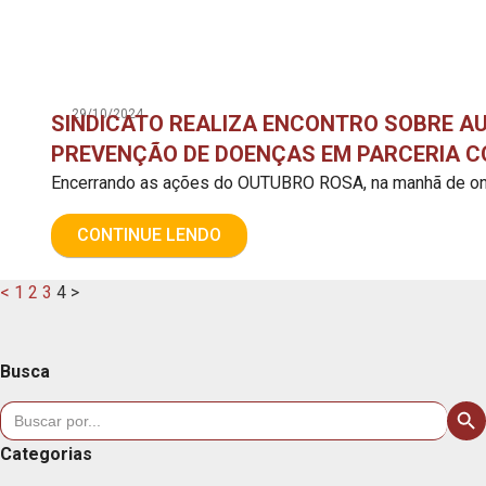
29/10/2024
SINDICATO REALIZA ENCONTRO SOBRE AU
PREVENÇÃO DE DOENÇAS EM PARCERIA C
Encerrando as ações do OUTUBRO ROSA, na manhã de ont
CONTINUE LENDO
<
1
2
3
4
>
Busca
Sear
Search
for:
Categorias