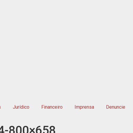
s
Jurídico
Financeiro
Imprensa
Denuncie
4-800×658