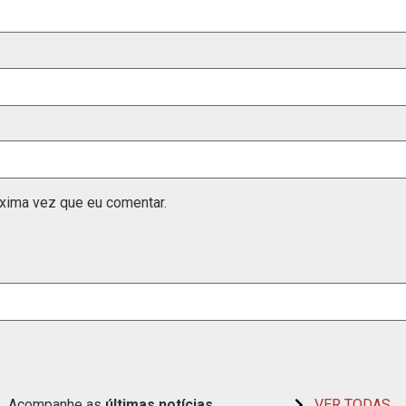
xima vez que eu comentar.
Acompanhe as
últimas
notícias
VER TODAS