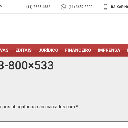
P
(11) 3685-4882
(11) 3652-3390
BAIXAR N
IVAS
EDITAIS
JURÍDICO
FINANCEIRO
IMPRENSA
3-800×533
mpos obrigatórios são marcados com
*