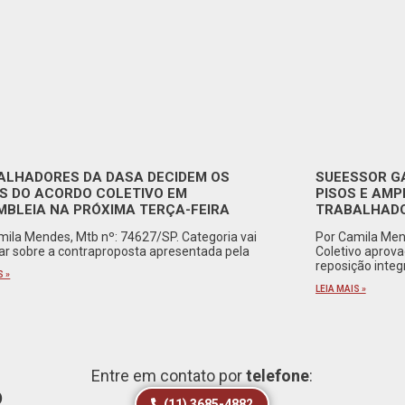
ALHADORES DA DASA DECIDEM OS
SUEESSOR G
S DO ACORDO COLETIVO EM
PISOS E AMP
MBLEIA NA PRÓXIMA TERÇA-FEIRA
TRABALHADO
mila Mendes, Mtb nº: 74627/SP. Categoria vai
Por Camila Men
rar sobre a contraproposta apresentada pela
Coletivo aprov
reposição integ
S »
LEIA MAIS »
Entre em contato por
telefone
:
o
(11) 3685-4882