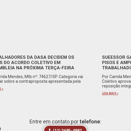
ALHADORES DA DASA DECIDEM OS
SUEESSOR G
S DO ACORDO COLETIVO EM
PISOS E AMP
MBLEIA NA PRÓXIMA TERÇA-FEIRA
TRABALHADO
mila Mendes, Mtb nº: 74627/SP. Categoria vai
Por Camila Men
rar sobre a contraproposta apresentada pela
Coletivo aprov
reposição integ
S »
LEIA MAIS »
Entre em contato por
telefone
:
o
(11) 3685-4882