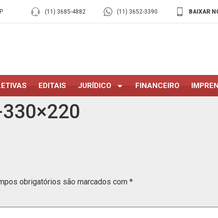
P
(11) 3685-4882
(11) 3652-3390
BAIXAR N
ETIVAS
EDITAIS
JURÍDICO
FINANCEIRO
IMPRE
-330×220
mpos obrigatórios são marcados com
*