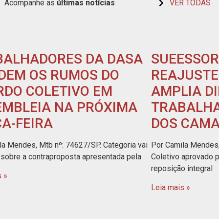
Acompanhe as
últimas
notícias
VER TODAS
BALHADORES DA DASA
SUEESSOR
IDEM OS RUMOS DO
REAJUSTE,
RDO COLETIVO EM
AMPLIA DI
EMBLEIA NA PRÓXIMA
TRABALHA
A-FEIRA
DOS CAM
la Mendes, Mtb nº: 74627/SP. Categoria vai
Por Camila Mendes,
r sobre a contraproposta apresentada pela
Coletivo aprovado 
reposição integral
s »
Leia mais »