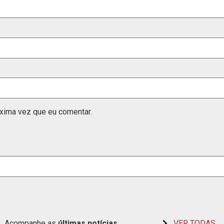
xima vez que eu comentar.
Acompanhe as
últimas
notícias
VER TODAS