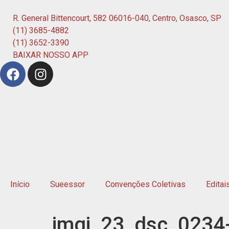
R. General Bittencourt, 582 06016-040, Centro, Osasco, SP
(11) 3685-4882
(11) 3652-3390
BAIXAR NOSSO APP
Início
Sueessor
Convenções Coletivas
Editai
imgi_23_dsc_0234