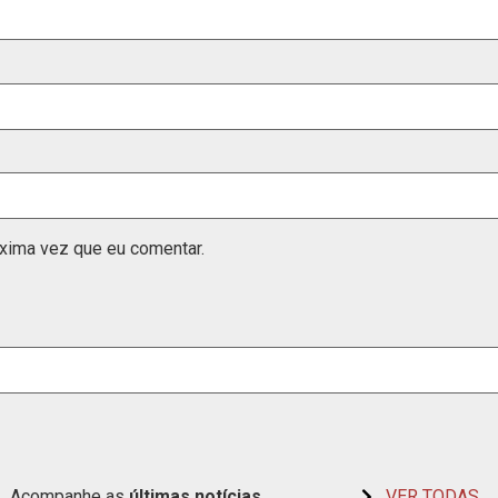
xima vez que eu comentar.
Acompanhe as
últimas
notícias
VER TODAS