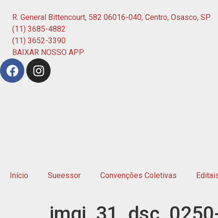
R. General Bittencourt, 582 06016-040, Centro, Osasco, SP
(11) 3685-4882
(11) 3652-3390
BAIXAR NOSSO APP
Início
Sueessor
Convenções Coletivas
Editai
imgi_31_dsc_0250